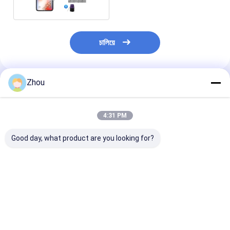
চালিয়ে
Zhou
প্রস্তাবিত পণ্য
4:31 PM
Good day, what product are you looking for?
সিভিকে ৫০০ মটো জি স্টাইলাস
সিভিকে ৫০০ আইফোন ১৪ প্রো
সিভিকে ৩৫০ পোকার বি
মার্কড কার্ডস পোকার বিশ্লেষক
পোকার বিশ্লেষক আইফোন সঠিক
হোম বাড়াতে পারিবারি
উন্নত পোকার স্ক্যানিং সিস্টেম
গেম বিশ্লেষণের জন্য
ভালো দাম
ভালো দাম
ভালো দাম