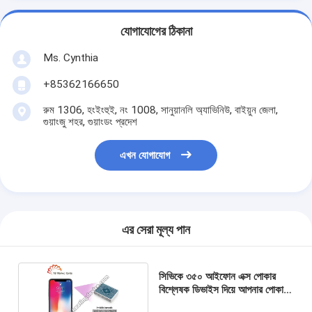
যোগাযোগের ঠিকানা
Ms. Cynthia
‪+85362166650‬
রুম 1306, হংইংহুই, নং 1008, সানুয়ানলি অ্যাভিনিউ, বাইয়ুন জেলা,
গুয়াংজু শহর, গুয়াংডং প্রদেশ
এখন যোগাযোগ
এর সেরা মূল্য পান
সিভিকে ৩৫০ আইফোন এক্স পোকার
বিশ্লেষক ডিভাইস দিয়ে আপনার পোকার
দক্ষতা বাড়ান