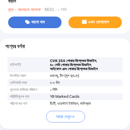
বাড়ান
মূল্য：আলোচনা সাপেক্ষে
MOQ：১ পিসি
ভালো দাম
এখন যোগাযোগ
পণ্যের বর্ণনা
,
CVK 350 পোকার বিশ্লেষক ডিভাইস
হাইলাইট
,
৪০ সেমি পোকার বিশ্লেষক ডিভাইস
আইফোন এক্স পোকার বিশ্লেষক ডিভাইস
উৎপত্তি স্থল
গুয়াংজু, চীন (মূল ভূখণ্ড)
ডেলিভারি সময়
৫-৮ দিন
ন্যূনতম চাহিদার পরিমাণ
১ পিসি
পরিচিতিমুলক নাম
YB Marked Cards
পরিশোধের শর্ত
টি/টি, ওয়েস্টার্ন ইউনিয়ন, মানিগ্রাম
আরো দেখুন