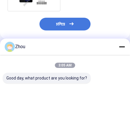
চালিয়ে
Zhou
প্রস্তাবিত পণ্য
3:05 AM
Good day, what product are you looking for?
সিভিকে ৫০০ মটো জি স্টাইলাস
সিভিকে ৫০০ আইফোন ১৪ প্রো
সিভিকে ৩৫০ পোকার বি
মার্কড কার্ডস পোকার বিশ্লেষক
পোকার বিশ্লেষক আইফোন সঠিক
হোম বাড়াতে পারিবারি
উন্নত পোকার স্ক্যানিং সিস্টেম
গেম বিশ্লেষণের জন্য
ভালো দাম
ভালো দাম
ভালো দাম