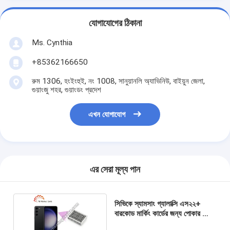
যোগাযোগের ঠিকানা
Ms. Cynthia
‪+85362166650‬
রুম 1306, হংইংহুই, নং 1008, সানুয়ানলি অ্যাভিনিউ, বাইয়ুন জেলা,
গুয়াংজু শহর, গুয়াংডং প্রদেশ
এখন যোগাযোগ
এর সেরা মূল্য পান
সিভিকে স্যামসাং গ্যালাক্সি এস২২+
বারকোড মার্কিং কার্ডের জন্য পোকার প্লেিং
কার্ড বিশ্লেষক