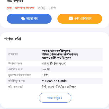
কার্ড বিশ্লেষক
মূল্য：আলোচনা সাপেক্ষে
MOQ：১ পিসি
ভালো দাম
এখন যোগাযোগ
পণ্যের বর্ণনা
,
পোকার খেলার কার্ড বিশ্লেষক
হাইলাইট
,
সিভিকে পোকার প্লেিং কার্ড বিশ্লেষক
বারকোড মার্কিং কার্ড বিশ্লেষক
উৎপত্তি স্থল
গুয়াংজু, চীন (মূল ভূখণ্ড)
ডেলিভারি সময়
৫-৮ দিন
ন্যূনতম চাহিদার পরিমাণ
১ পিসি
পরিচিতিমুলক নাম
YB Marked Cards
পরিশোধের শর্ত
টি/টি, ওয়েস্টার্ন ইউনিয়ন, মানিগ্রাম
আরো দেখুন