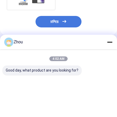
চালিয়ে
Zhou
প্রস্তাবিত পণ্য
4:02 AM
Good day, what product are you looking for?
সিভিকে ৫০০ মটো জি স্টাইলাস
সিভিকে ৫০০ আইফোন ১৪ প্রো
সিভিকে ৩৫০ পোকার বি
মার্কড কার্ডস পোকার বিশ্লেষক
পোকার বিশ্লেষক আইফোন সঠিক
হোম বাড়াতে পারিবারি
উন্নত পোকার স্ক্যানিং সিস্টেম
গেম বিশ্লেষণের জন্য
ভালো দাম
ভালো দাম
ভালো দাম