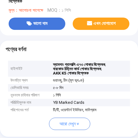
বিশ্লেষক
মূল্য：আলোচনা সাপেক্ষে
MOQ：১ পিসি
ভালো দাম
এখন যোগাযোগ
পণ্যের বর্ণনা
,
স্যামসাং গ্যালাক্সি এ৭৩ পোকার বিশ্লেষক
হাইলাইট
,
বারকোড চিহ্নিত কার্ড পোকার বিশ্লেষক
AKK K5 পোকার বিশ্লেষক
উৎপত্তি স্থল
গুয়াংজু, চীন (মূল ভূখণ্ড)
ডেলিভারি সময়
৫-৮ দিন
ন্যূনতম চাহিদার পরিমাণ
১ পিসি
পরিচিতিমুলক নাম
YB Marked Cards
পরিশোধের শর্ত
টি/টি, ওয়েস্টার্ন ইউনিয়ন, মানিগ্রাম
আরো দেখুন