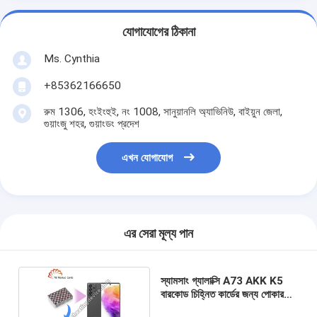
যোগাযোগের ঠিকানা
Ms. Cynthia
‪+85362166650‬
রুম 1306, হংইংহুই, নং 1008, সানুয়ানলি অ্যাভিনিউ, বাইয়ুন জেলা,
গুয়াংজু শহর, গুয়াংডং প্রদেশ
এখন যোগাযোগ
এর সেরা মূল্য পান
স্যামসাং গ্যালাক্সি A73 AKK K5
বারকোড চিহ্নিত কার্ডের জন্য পোকার
ডেক বিশ্লেষক