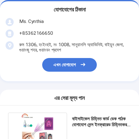
যোগাযোগের ঠিকানা
Ms. Cynthia
‪+85362166650‬
রুম 1306, হংইংহুই, নং 1008, সানুয়ানলি অ্যাভিনিউ, বাইয়ুন জেলা,
গুয়াংজু শহর, গুয়াংডং প্রদেশ
এখন যোগাযোগ
এর সেরা মূল্য পান
বাইসাইকেল চিহ্নিত কার্ড ডেক পাঠক
যোগাযোগ লেন্স ইনফ্রারেড চিহ্নিতকরণ
প্রযুক্তি