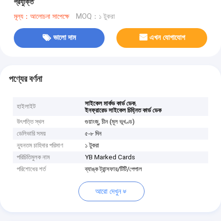
প্রযুক্তি
মূল্য：আলোচনা সাপেক্ষে
MOQ：১ টুকরা
ভালো দাম
এখন যোগাযোগ
পণ্যের বর্ণনা
,
সাইকেল মার্কড কার্ড ডেক
হাইলাইট
ইনফ্রারেড সাইকেল চিহ্নিত কার্ড ডেক
উৎপত্তি স্থল
গুয়াংজু, চীন (মূল ভূখণ্ড)
ডেলিভারি সময়
৫-৮ দিন
ন্যূনতম চাহিদার পরিমাণ
১ টুকরা
পরিচিতিমুলক নাম
YB Marked Cards
পরিশোধের শর্ত
ব্যাঙ্ক ট্রান্সফার/টিটি/পেপাল
আরো দেখুন