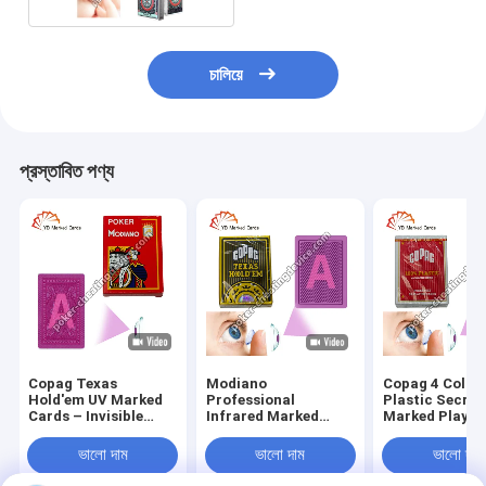
চালিয়ে
প্রস্তাবিত পণ্য
Copag Texas
Modiano
Copag 4 Colou
Hold'em UV Marked
Professional
Plastic Secret
Cards – Invisible
Infrared Marked
Marked Playin
Infrared Marked
Poker Deck –
Cards
Cheating Cards
Undetectable Cheat
ভালো দাম
ভালো দাম
ভালো দাম
Cards