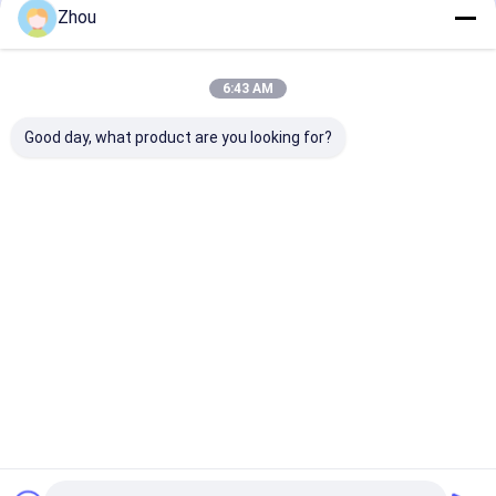
Zhou
বাড়ি
আমাদের
আমাদের সাথে যোগাযোগ
Desktop
Site
সম্পর্কে
করুন
6:43 AM
সাইট ম্যাপ
গোপনীয়তা নীতি
গুণ
জুজু প্রতারণা ডিভাইস
চীন কারখানা.Copyright © 2026 YB Poker Cheat Co.,
Good day, what product are you looking for?
Ltd. All Rights Reserved.
বাড়ি
পণ্য
আমাদের সম্পর্কে