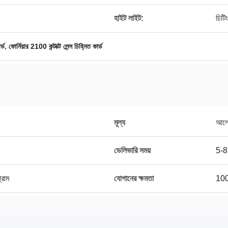
হাইট লাইট:
চিটি
,
র্ড
ফোর্নিয়ার 2100 কন্টাক্ট লেন্স চিহ্নিত কার্ড
মূল্য
আলোচ
ডেলিভারি সময়
5-8
্রাম
যোগানের ক্ষমতা
100