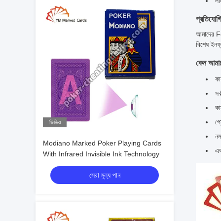
লা
প্রতিযোগি
আমাদের Fou
বিশেষ ইনফ্
কেন আমাদ
কা
সর
কা
প্
ভিডিও
নম
Modiano Marked Poker Playing Cards
এক
With Infrared Invisible Ink Technology
সেরা মূল্য পান