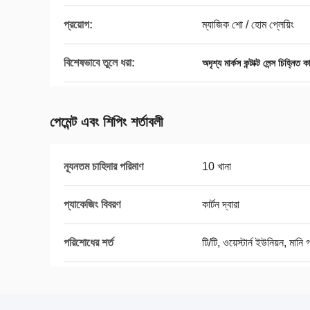
প্রয়োগ:
ম্যাজিক শো / হোম প্লেয়িং
বিশেষভাবে তুলে ধরা:
অদৃশ্য মার্কস কন্টাক্ট লেন্স চিহ্নিত কা
পেমেন্ট এবং শিপিং শর্তাবলী
ন্যূনতম চাহিদার পরিমাণ
10 খানা
প্যাকেজিং বিবরণ
কার্টন দ্বারা
পরিশোধের শর্ত
টি/টি, ওয়েস্টার্ন ইউনিয়ন, মানি গ