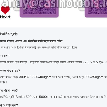
িজ্ঞাসিত প্রশ্ন
াদের নিজস্ব লোগো এবং ডিজাইন কাস্টমাইজ করতে পারি?
ি কার্ডগুলি (একপাশে বা উভয়পাশে) এবং বাক্সগুলি কাস্টমাইজ করতে পারেন।
আকার কত?
াস্টম আকার গ্রহণযোগ্য। স্ট্যান্ডার্ড আকারগুলির মধ্যে রয়েছে পোকার আকার (2.5 × 3.5 ইঞ্চি)
কাগজ পাওয়া যায়?
রণত কার্ডের জন্য 300/320/350/400gsm সাদা কোর পেপার, বক্সের জন্য 300/350gsm আর্ট পেপা
লব্ধ।
্ডার পরিমাণ কত?
ার্ড এমওকিউ প্রতি ডিজাইনে 500 ডেক, 5000+ ডেকের অর্ডারের জন্য আরও ভাল দাম উপলব্ধ। ছোট
শিপিং টাইম কত?