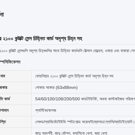
না
 ২১০০ কন্টাক্ট লেন্স চিহ্নিত কার্ড অদৃশ্য চিহ্ন সহ
২১০০ কন্টাক্ট লেন্সগুলি অদৃশ্য চিহ্নগুলির সাথে চিহ্নিত কার্ডগুলি টেক্সাস হোল্ডেম, ওমাহা এবং বাকার
 স্পেসিফিকেশন
নাম
ফোরনিয়ার ২১০০ কন্টাক্ট লেন্স চিহ্নিত কার্ড অদৃশ্য চিহ্ন সহ
 আকার
পোকার আকার (63x88mm)
ি কার্ড
54/60/100/108/200/500 কার্ড/ইউনিট, অথবা কাস্টমাইজড পরিমাণ
উপাদান
প্লাস্টিক/কাগজ
াপ্তি
লেকড/ল্যামিনেট/ইউভি স্পট/গোল্ড ফয়েল/ইম্বোসড/গ্লোসি/ম্যাট/ইত্যাদি।
জাদু প্রদর্শনী, জাদু কৌশল, ক্যাসিনো খেলা, জুয়া খেলা