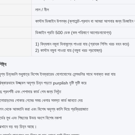
লাল / নীল
কাস্টম ডিজাইন উপলব্ধ (ক্লায়েন্ট-প্রদান বা আমরা আপনার জন্য ডিজাইন
ডিজাইন প্রতি 500 ডেক (কম পরিমাণে আলোচনাযোগ্য)
1) বিদ্যমান নমুনা বিনামূল্যে পাওয়া যায় (গ্রাহক শিপিং খরচ বহন করে)
2) কাস্টম নমুনা পাওয়া যায় (নমুনা খরচ প্রযোজ্য)
ষ্ট্য
ৃশ্য চিহ্নগুলি শুধুমাত্র বিশেষ ইনফ্রারেড যোগাযোগের লেন্সগুলির সাথে সনাক্ত করা যায়
িষ্কারভাবে উজ্জ্বল অদৃশ্য চিহ্ন পড়তে purplish দৃষ্টি সৃষ্টি করে
দু প্রদর্শনী এবং পেশাদার কার্ড গেম জন্য নিখুঁত
লোয়াড়দের পোকার গেমের সময় খেলার সমস্ত কার্ড জানতে দেয়
পেন থেকে আমদানি করা এবং বিশেষ অদৃশ্য কালি দিয়ে প্রক্রিয়াজাত
র্ডের মুখ এবং পিছনের উভয় অংশে বিশেষ নকশা
ঝখানে বড় বড় চিহ্ন আছে।