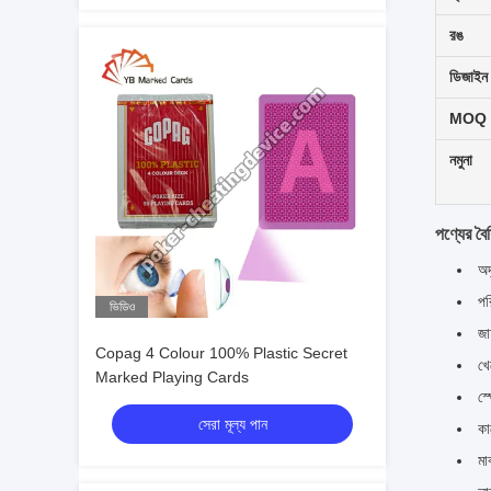
রঙ
ডিজাইন
MOQ
নমুনা
পণ্যের বৈশি
অদ
পর
ভিডিও
জা
Copag 4 Colour 100% Plastic Secret
খে
Marked Playing Cards
স্
সেরা মূল্য পান
কা
মা