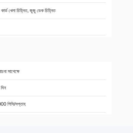
ং কার্ড খেলা চিহ্নিত, জুজু ডেক চিহ্নিত
না সাপেক্ষে
 দিন
00 পিসি/সপ্তাহ