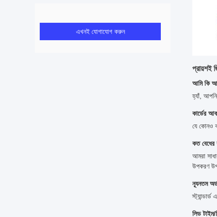
এখনই যোগাযোগ করুন
প্রায়শই জ
আমি কি আম
হ্যাঁ, আপন
কার্ডের 
যে কোনও ক
কত বেধের 
আমরা সাধা
উপকরণ উপ
ন্যূনতম অর
স্ট্যান্ড
লিড টাইম/