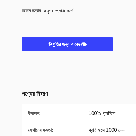
মডেল নম্বার:
অদৃশ্য প্লেয়িং কার্ড
উদ্ধৃতির জন্য আবেদন
পণ্যের বিবরণ
উপাদান:
100% প্লাস্টিক
যোগানের ক্ষমতা:
প্রতি মাসে 1000 ডেক