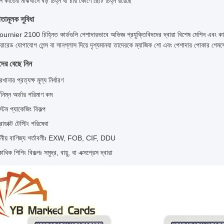
ল কার্ডের মাঝখানে বড় চিহ্ন বা চার কোণে ছোট চিহ্ন রয়েছে
তামূলক সুবিধা
rnier 2100 চিহ্নিত কার্ডগুলি পেশাদারভাবে অভিজ্ঞ প্রযুক্তিবিদদের দ্বারা বিশেষ মেশিন এবং কালি 
রারেড যোগাযোগ লেন্স বা সানগ্লাস দিয়ে দৃশ্যমানযা তাদেরকে ম্যাজিক শো এবং পেশাদার পোকার গেম
ের বেছে নিন
রখানার প্রত্যক্ষ মূল্য নির্ধারণ
্বনিম্ন অর্ডার পরিমাণ কম
স্টম প্যাকেজিং বিকল্প
রোডাক্ট টেস্টিং পরিষেবা
নীয় বাণিজ্য শর্তাবলীঃ EXW, FOB, CIF, DDU
াধিক শিপিং বিকল্পঃ সমুদ্র, বায়ু, বা এক্সপ্রেস দ্বারা