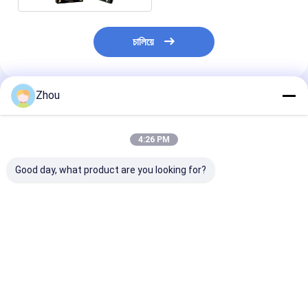
চালিয়ে
Zhou
প্রস্তাবিত পণ্য
4:26 PM
Good day, what product are you looking for?
কোপাগ ১৫৪৬ বারকোড পোকার
কোপাগ নিউওটেরিক চিহ্নিত
কোপাগ নিউটারিক বার
কার্ড নিয়মিত সূচক বার্গুন্ডি / সবুজ
বারকোড ডেক্স জাম্বো ইনডেক্স
চিহ্নিত কার্ড নিয়মিত স
ডাবল ডেক সেট
সবুজ / লাল ডাবল ডেক সেট
হলুদ ডাবল ডেক সেট
ভালো দাম
ভালো দাম
ভালো দাম