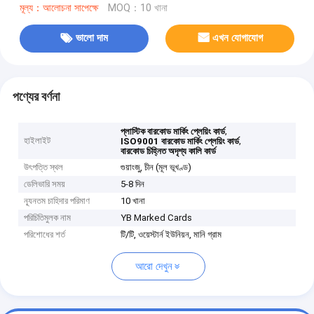
মূল্য：আলোচনা সাপেক্ষে
MOQ：10 খানা
ভালো দাম
এখন যোগাযোগ
পণ্যের বর্ণনা
,
প্লাস্টিক বারকোড মার্কিং প্লেয়িং কার্ড
হাইলাইট
,
ISO9001 বারকোড মার্কিং প্লেয়িং কার্ড
বারকোড চিহ্নিত অদৃশ্য কালি কার্ড
উৎপত্তি স্থল
গুয়াংজু, চীন (মূল ভূখণ্ড)
ডেলিভারি সময়
5-8 দিন
ন্যূনতম চাহিদার পরিমাণ
10 খানা
পরিচিতিমুলক নাম
YB Marked Cards
পরিশোধের শর্ত
টি/টি, ওয়েস্টার্ন ইউনিয়ন, মানি গ্রাম
আরো দেখুন