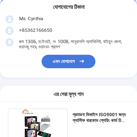
যোগাযোগের ঠিকানা
Ms. Cynthia
‪+85362166650‬
রুম 1306, হংইংহুই, নং 1008, সানুয়ানলি অ্যাভিনিউ, বাইয়ুন জেলা,
গুয়াংজু শহর, গুয়াংডং প্রদেশ
এখন যোগাযোগ
এর সেরা মূল্য পান
প্রতারণা ডিভাইস ISO9001 জন্য
প্লাস্টিক বারকোড প্লেয়িং কার্ড চিহ্নিত
করা