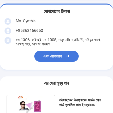
যোগাযোগের ঠিকানা
Ms. Cynthia
‪+85362166650‬
রুম 1306, হংইংহুই, নং 1008, সানুয়ানলি অ্যাভিনিউ, বাইয়ুন জেলা,
গুয়াংজু শহর, গুয়াংডং প্রদেশ
এখন যোগাযোগ
এর সেরা মূল্য পান
বাইসাইকেল ইনফ্রারেড মার্কড প্লে
কার্ড ক্লাসিক লাল ইনফ্রারেড
সানগ্লাসের জন্য