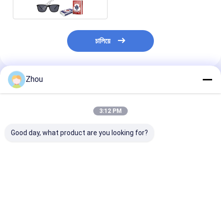
চালিয়ে
Zhou
প্রস্তাবিত পণ্য
3:12 PM
Good day, what product are you looking for?
Copag Texas
Modiano
Copag 4 Colou
Hold'em UV Marked
Professional
Plastic Secret
Cards – Invisible
Infrared Marked
Marked Playin
Infrared Marked
Poker Deck –
Cards
Cheating Cards
Undetectable Cheat
ভালো দাম
ভালো দাম
ভালো দাম
Cards