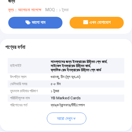
জন্য
মূল্য：আলোচনা সাপেক্ষে
MOQ：১ টুকরা
ভালো দাম
এখন যোগাযোগ
পণ্যের বর্ণনা
,
সানগ্লাসের জন্য ইনফ্রারেড চিহ্নিত প্লে কার্ড
হাইলাইট
,
সাইকেল ইনফ্রারেড চিহ্নিত কার্ড
ক্লাসিক রেড ইনফ্রারেড চিহ্নিত প্লে কার্ড
উৎপত্তি স্থল
গুয়াংজু, চীন (মূল ভূখণ্ড)
ডেলিভারি সময়
৫-৮ দিন
ন্যূনতম চাহিদার পরিমাণ
১ টুকরা
পরিচিতিমুলক নাম
YB Marked Cards
পরিশোধের শর্ত
ব্যাঙ্ক ট্রান্সফার/টিটি/পেপাল
আরো দেখুন