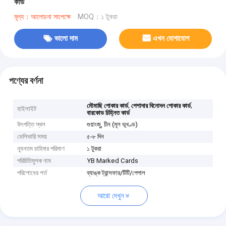
কার্ড
মূল্য：আলোচনা সাপেক্ষে
MOQ：১ টুকরা
ভালো দাম
এখন যোগাযোগ
পণ্যের বর্ণনা
,
,
মৌমাছি পোকার কার্ড
পেশাদার বিনোদন পোকার কার্ড
হাইলাইট
বারকোড চিহ্নিত কার্ড
উৎপত্তি স্থল
গুয়াংজু, চীন (মূল ভূখণ্ড)
ডেলিভারি সময়
৫-৮ দিন
ন্যূনতম চাহিদার পরিমাণ
১ টুকরা
পরিচিতিমুলক নাম
YB Marked Cards
পরিশোধের শর্ত
ব্যাঙ্ক ট্রান্সফার/টিটি/পেপাল
আরো দেখুন