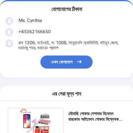
যোগাযোগের ঠিকানা
Ms. Cynthia
‪+85362166650‬
রুম 1306, হংইংহুই, নং 1008, সানুয়ানলি অ্যাভিনিউ, বাইয়ুন জেলা,
গুয়াংজু শহর, গুয়াংডং প্রদেশ
এখন যোগাযোগ
এর সেরা মূল্য পান
মৌমাছি পোকার পেশাদার বিনোদন
বারকোড আইফোন পোকার বিশ্লেষক
জন্য পোকার কার্ড