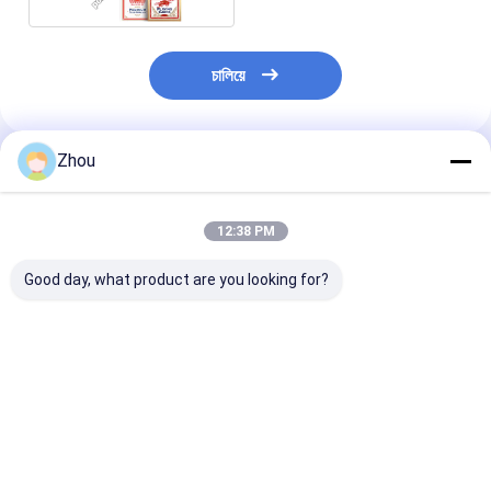
চালিয়ে
Zhou
প্রস্তাবিত পণ্য
12:38 PM
Good day, what product are you looking for?
কোপাগ ১৫৪৬ বারকোড পোকার
কোপাগ নিউওটেরিক চিহ্নিত
কোপাগ নিউটারিক বার
কার্ড নিয়মিত সূচক বার্গুন্ডি / সবুজ
বারকোড ডেক্স জাম্বো ইনডেক্স
চিহ্নিত কার্ড নিয়মিত স
ডাবল ডেক সেট
সবুজ / লাল ডাবল ডেক সেট
হলুদ ডাবল ডেক সেট
ভালো দাম
ভালো দাম
ভালো দাম