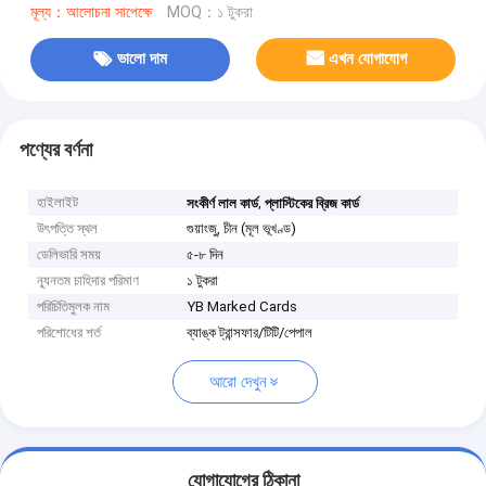
মূল্য：আলোচনা সাপেক্ষে
MOQ：১ টুকরা
ভালো দাম
এখন যোগাযোগ
পণ্যের বর্ণনা
হাইলাইট
,
সংকীর্ণ লাল কার্ড
প্লাস্টিকের ব্রিজ কার্ড
উৎপত্তি স্থল
গুয়াংজু, চীন (মূল ভূখণ্ড)
ডেলিভারি সময়
৫-৮ দিন
ন্যূনতম চাহিদার পরিমাণ
১ টুকরা
পরিচিতিমুলক নাম
YB Marked Cards
পরিশোধের শর্ত
ব্যাঙ্ক ট্রান্সফার/টিটি/পেপাল
আরো দেখুন
যোগাযোগের ঠিকানা