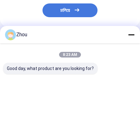
চালিয়ে
Zhou
প্রস্তাবিত পণ্য
8:23 AM
Good day, what product are you looking for?
কোপাগ ১৫৪৬ বারকোড পোকার
কোপাগ নিউওটেরিক চিহ্নিত
কোপাগ নিউটারিক বার
কার্ড নিয়মিত সূচক বার্গুন্ডি / সবুজ
বারকোড ডেক্স জাম্বো ইনডেক্স
চিহ্নিত কার্ড নিয়মিত স
ডাবল ডেক সেট
সবুজ / লাল ডাবল ডেক সেট
হলুদ ডাবল ডেক সেট
ভালো দাম
ভালো দাম
ভালো দাম