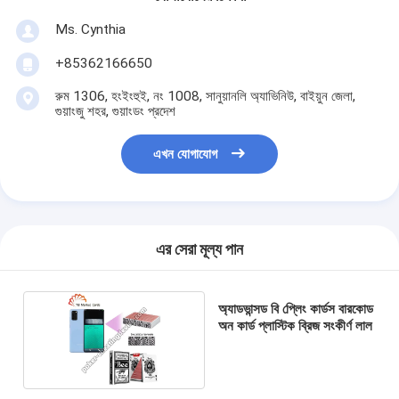
Ms. Cynthia
‪+85362166650‬
রুম 1306, হংইংহুই, নং 1008, সানুয়ানলি অ্যাভিনিউ, বাইয়ুন জেলা,
গুয়াংজু শহর, গুয়াংডং প্রদেশ
এখন যোগাযোগ
এর সেরা মূল্য পান
অ্যাডভান্সড বি প্লেিং কার্ডস বারকোড
অন কার্ড প্লাস্টিক ব্রিজ সংকীর্ণ লাল