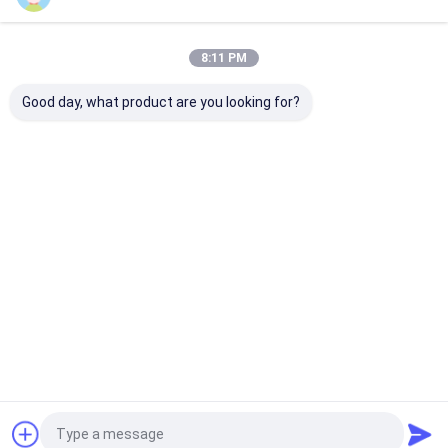
বাড়ি
আমাদের
আমাদের সাথে যোগাযোগ
Desktop
Site
সম্পর্কে
করুন
8:11 PM
সাইট ম্যাপ
গোপনীয়তা নীতি
গুণ
জুজু প্রতারণা ডিভাইস
চীন কারখানা.Copyright © 2026 YB Poker Cheat Co.,
Good day, what product are you looking for?
Ltd. All Rights Reserved.
বাড়ি
পণ্য
আমাদের সম্পর্কে