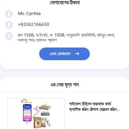
যোগাযোগের ঠিকানা
Ms. Cynthia
‪+85362166650‬
রুম 1306, হংইংহুই, নং 1008, সানুয়ানলি অ্যাভিনিউ, বাইয়ুন জেলা,
গুয়াংজু শহর, গুয়াংডং প্রদেশ
এখন যোগাযোগ
এর সেরা মূল্য পান
সাইকেল চিহ্নিত বারকোড কার্ড
ক্লাসিক রঙিন টেক্সাস হোল্ডেম রঙিন
কার্ড কমলা