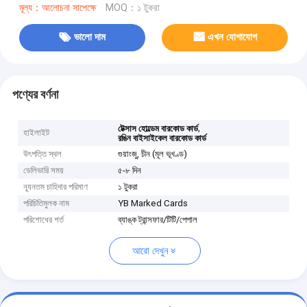
মূল্য：আলোচনা সাপেক্ষে
MOQ：১ টুকরা
ভালো দাম
এখন যোগাযোগ
পণ্যের বর্ণনা
,
টেক্সাস হোল্ডেম বারকোড কার্ড
হাইলাইট
রঙিন বাইসাইকেল বারকোড কার্ড
উৎপত্তি স্থল
গুয়াংজু, চীন (মূল ভূখণ্ড)
ডেলিভারি সময়
৫-৮ দিন
ন্যূনতম চাহিদার পরিমাণ
১ টুকরা
পরিচিতিমুলক নাম
YB Marked Cards
পরিশোধের শর্ত
ব্যাঙ্ক ট্রান্সফার/টিটি/পেপাল
আরো দেখুন